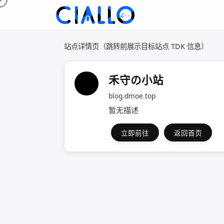
站点详情页（跳转前展示目标站点 TDK 信息）
禾守の小站
blog.dmoe.top
暂无描述
立即前往
返回首页