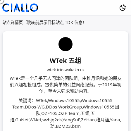
站点详情页（跳转前展示目标站点 TDK 信息）
WTek 五组
wtek.irin-wakako.uk
WTek是一个几乎无人问津的团队组，由稚月涵和她的朋友
们兴趣相投组成，提供简单的公益网络服务。于2019年初
创，至今未强求赞助内容。
关键词：WTek,Windows10555,Windows10555
Team,DDos-WG,DDos WorkGroup,Windows10555团
队,OZF105,OZF Team,五组,五
语,GuNet,WNet,wzhjq2ds,YangSuF,ZYHan,稚月涵,Yana,
琂,BZM23,bzm