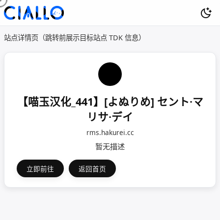
站点详情页（跳转前展示目标站点 TDK 信息）
【喵玉汉化_441】[よぬりめ] セント·マ
リサ·デイ
rms.hakurei.cc
暂无描述
立即前往
返回首页