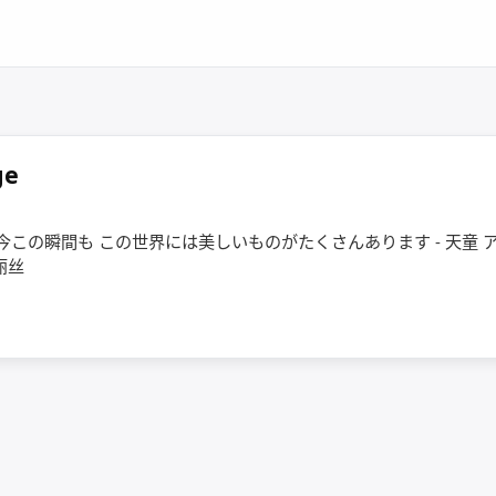
ge
今この瞬間も この世界には美しいものがたくさんあります - 天童 
丽丝