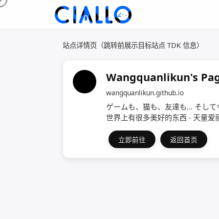
站点详情页（跳转前展示目标站点 TDK 信息）
Wangquanlikun's Pa
wangquanlikun.github.io
ゲームも、猫も、友達も… そして
世界上有很多美好的东西 - 天童爱
立即前往
返回首页