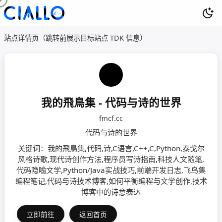
站点详情页（跳转前展示目标站点 TDK 信息）
我的飛鳥集 - 代码与诗的世界
fmcf.cc
代码与诗的世界
关键词：我的飛鳥集,代码,诗,C语言,C++,C,Python,泰戈尔
风格诗歌,现代诗创作方法,程序员写诗指南,科技人文随笔,
代码隐喻文学,Python/Java实战技巧,前端开发日志,​​飞鸟集
编程笔记​​,​​代码与诗技术博客​​,如何平衡编程与文学创作,技术
博客中的诗意表达
立即前往
返回首页