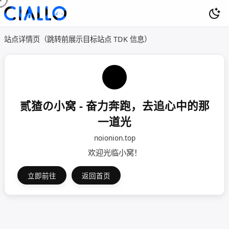
站点详情页（跳转前展示目标站点 TDK 信息）
贰猹の小窝 - 奋力奔跑，去追心中的那
一道光
noionion.top
欢迎光临小窝！
立即前往
返回首页