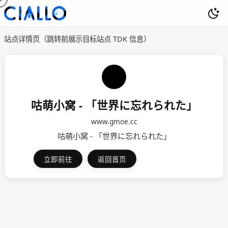
站点详情页（跳转前展示目标站点 TDK 信息）
咕萌小窝 - 「世界に忘れられた」
www.gmoe.cc
咕萌小窝 - 「世界に忘れられた」
立即前往
返回首页