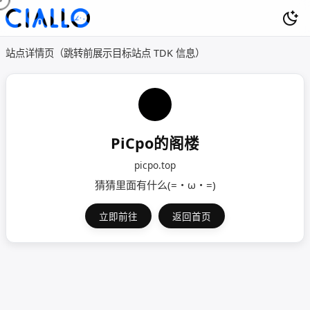
站点详情页（跳转前展示目标站点 TDK 信息）
PiCpo的阁楼
picpo.top
猜猜里面有什么(=・ω・=)
立即前往
返回首页