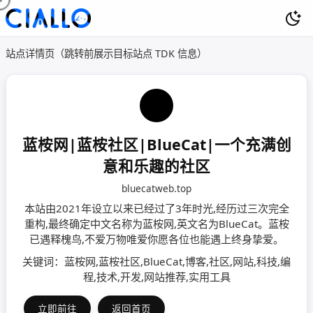
站点详情页（跳转前展示目标站点 TDK 信息）
蓝桉网|蓝桉社区|BlueCat|一个充满创
意和乐趣的社区
bluecatweb.top
本站由2021年设立以来已经过了3年时光,经历过三次完全
重构,最终确定中文名称为蓝桉网,英文名为BlueCat。蓝桉
已遇释槐鸟,不爱‌​​​​​‌​​​‌​‌​​​‌‌‌‌‌​万物唯爱你愿各位也能遇上终身挚爱。
关键词：蓝桉网,蓝桉社区,BlueCat,博客,社区,网站,科技,编
程,技术,开发,网站推荐,实用工具
立即前往
返回首页