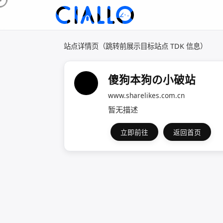
站点详情页（跳转前展示目标站点 TDK 信息）
傻狗本狗の小破站
www.sharelikes.com.cn
暂无描述
立即前往
返回首页